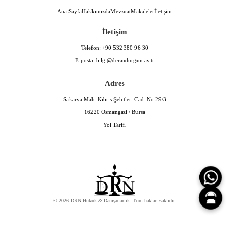
Ana Sayfa
Hakkımızda
Mevzuat
Makaleler
İletişim
İletişim
Telefon:
+90 532 380 96 30
E-posta:
bilgi@derandurgun.av.tr
Adres
Sakarya Mah. Kıbrıs Şehitleri Cad. No:29/3
16220 Osmangazi / Bursa
Yol Tarifi
© 2026 DRN Hukuk & Danışmanlık. Tüm hakları saklıdır.