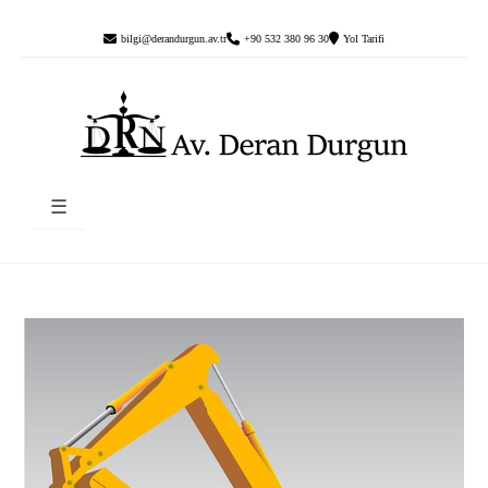
bilgi@derandurgun.av.tr
+90 532 380 96 30
Yol Tarifi
☰