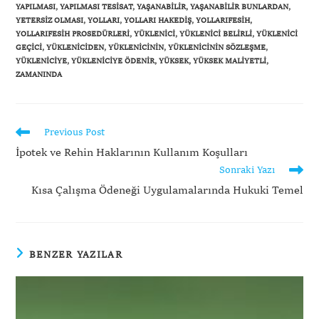
YAPILMASI
,
YAPILMASI TESISAT
,
YAŞANABILIR
,
YAŞANABILIR BUNLARDAN
,
YETERSIZ OLMASI
,
YOLLARI
,
YOLLARI HAKEDIŞ
,
YOLLARIFESIH
,
YOLLARIFESIH PROSEDÜRLERI
,
YÜKLENICI
,
YÜKLENICI BELIRLI
,
YÜKLENICI
GEÇICI
,
YÜKLENICIDEN
,
YÜKLENICININ
,
YÜKLENICININ SÖZLEŞME
,
YÜKLENICIYE
,
YÜKLENICIYE ÖDENIR
,
YÜKSEK
,
YÜKSEK MALIYETLI
,
ZAMANINDA
Previous Post
İpotek ve Rehin Haklarının Kullanım Koşulları
Sonraki Yazı
Kısa Çalışma Ödeneği Uygulamalarında Hukuki Temel
BENZER YAZILAR