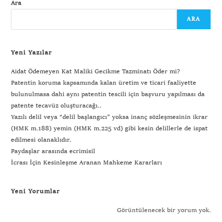
Ara
ARA
Yeni Yazılar
Aidat Ödemeyen Kat Maliki Gecikme Tazminatı Öder mi?
Patentin koruma kapsamında kalan üretim ve ticari faaliyette
bulunulmasa dahi aynı patentin tescili için başvuru yapılması da
patente tecavüz oluşturacağı..
Yazılı delil veya “delil başlangıcı” yoksa inanç sözleşmesinin ikrar
(HMK m.188) yemin (HMK m.225 vd) gibi kesin delillerle de ispat
edilmesi olanaklıdır.
Paydaşlar arasında ecrimisil
İcrası İçin Kesinleşme Aranan Mahkeme Kararları
Yeni Yorumlar
Görüntülenecek bir yorum yok.