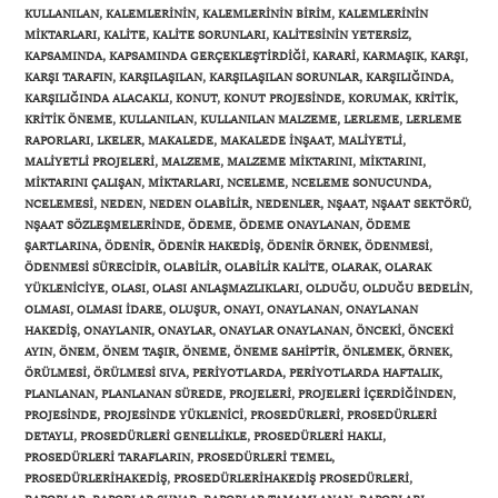
KULLANILAN
,
KALEMLERININ
,
KALEMLERININ BIRIM
,
KALEMLERININ
MIKTARLARI
,
KALITE
,
KALITE SORUNLARI
,
KALITESININ YETERSIZ
,
KAPSAMINDA
,
KAPSAMINDA GERÇEKLEŞTIRDIĞI
,
KARARI
,
KARMAŞIK
,
KARŞI
,
KARŞI TARAFIN
,
KARŞILAŞILAN
,
KARŞILAŞILAN SORUNLAR
,
KARŞILIĞINDA
,
KARŞILIĞINDA ALACAKLI
,
KONUT
,
KONUT PROJESINDE
,
KORUMAK
,
KRITIK
,
KRITIK ÖNEME
,
KULLANILAN
,
KULLANILAN MALZEME
,
LERLEME
,
LERLEME
RAPORLARI
,
LKELER
,
MAKALEDE
,
MAKALEDE INŞAAT
,
MALIYETLI
,
MALIYETLI PROJELERI
,
MALZEME
,
MALZEME MIKTARINI
,
MIKTARINI
,
MIKTARINI ÇALIŞAN
,
MIKTARLARI
,
NCELEME
,
NCELEME SONUCUNDA
,
NCELEMESI
,
NEDEN
,
NEDEN OLABILIR
,
NEDENLER
,
NŞAAT
,
NŞAAT SEKTÖRÜ
,
NŞAAT SÖZLEŞMELERINDE
,
ÖDEME
,
ÖDEME ONAYLANAN
,
ÖDEME
ŞARTLARINA
,
ÖDENIR
,
ÖDENIR HAKEDIŞ
,
ÖDENIR ÖRNEK
,
ÖDENMESI
,
ÖDENMESI SÜRECIDIR
,
OLABILIR
,
OLABILIR KALITE
,
OLARAK
,
OLARAK
YÜKLENICIYE
,
OLASI
,
OLASI ANLAŞMAZLIKLARI
,
OLDUĞU
,
OLDUĞU BEDELIN
,
OLMASI
,
OLMASI IDARE
,
OLUŞUR
,
ONAYI
,
ONAYLANAN
,
ONAYLANAN
HAKEDIŞ
,
ONAYLANIR
,
ONAYLAR
,
ONAYLAR ONAYLANAN
,
ÖNCEKI
,
ÖNCEKI
AYIN
,
ÖNEM
,
ÖNEM TAŞIR
,
ÖNEME
,
ÖNEME SAHIPTIR
,
ÖNLEMEK
,
ÖRNEK
,
ÖRÜLMESI
,
ÖRÜLMESI SIVA
,
PERIYOTLARDA
,
PERIYOTLARDA HAFTALIK
,
PLANLANAN
,
PLANLANAN SÜREDE
,
PROJELERI
,
PROJELERI IÇERDIĞINDEN
,
PROJESINDE
,
PROJESINDE YÜKLENICI
,
PROSEDÜRLERI
,
PROSEDÜRLERI
DETAYLI
,
PROSEDÜRLERI GENELLIKLE
,
PROSEDÜRLERI HAKLI
,
PROSEDÜRLERI TARAFLARIN
,
PROSEDÜRLERI TEMEL
,
PROSEDÜRLERIHAKEDIŞ
,
PROSEDÜRLERIHAKEDIŞ PROSEDÜRLERI
,