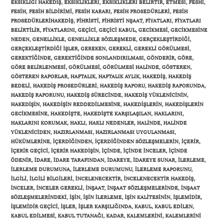
EKSIKLIĞI HAKEDIŞ
,
EKSIKLIKLERI
,
EKSIKLIKLERI BELIRTIR
,
ETMESI
,
FESHI
,
FESIH
,
FESIH BILDIRIMI
,
FESIH KARARI
,
FESIH PROSEDÜRLERI
,
FESIH
PROSEDÜRLERIHAKEDIŞ
,
FIHRISTI
,
FIHRISTI NŞAAT
,
FIYATLARI
,
FIYATLARI
BELIRTILIR
,
FIYATLARINI
,
GEÇICI
,
GEÇICI KABUL
,
GECIKMESI
,
GECIKMESINE
NEDEN
,
GENELLIKLE
,
GENELLIKLE SÖZLEŞMEDE
,
GERÇEKLEŞTIRDIĞI
,
Gönder
GERÇEKLEŞTIRDIĞI IŞLER
,
GEREKEN
,
GEREKLI
,
GEREKLI GÖRÜLMESI
,
GEREKTIĞINDE
,
GEREKTIĞINDE SONLANDIRILMASI
,
GÖNDERIR
,
GÖRE
,
GÖRE BELIRLENMESI
,
GÖRÜLMESI
,
GÖRÜLMESI HALINDE
,
GÖSTEREN
,
GÖSTEREN RAPORLAR
,
HAFTALIK
,
HAFTALIK AYLIK
,
HAKEDIŞ
,
HAKEDIŞ
BEDELI
,
HAKEDIŞ PROSEDÜRLERI
,
HAKEDIŞ RAPORU
,
HAKEDIŞ RAPORUNDA
,
HAKEDIŞ RAPORUNU
,
HAKEDIŞ SÜRECINDE
,
HAKEDIŞ YÜKLENICININ
,
HAKEDIŞIN
,
HAKEDIŞIN REDDEDILMESINE
,
HAKEDIŞLERIN
,
HAKEDIŞLERIN
GECIKMESINE
,
HAKEDIŞTE
,
HAKEDIŞTE KARŞILAŞILAN
,
HAKLARINI
,
HAKLARINI KORUMAK
,
HAKLI
,
HAKLI NEDENLER
,
HALINDE
,
HALINDE
YÜKLENICIDEN
,
HAZIRLANMASI
,
HAZIRLANMASI UYGULANMASI
,
HÜKÜMLERINE
,
IÇERDIĞINDEN
,
IÇERDIĞINDEN SÖZLEŞMELERIN
,
IÇERIR
,
IÇERIR GEÇICI
,
IÇERIR HAKEDIŞIN
,
IÇINDE
,
IÇINDE INCELER
,
IÇINDE
ÖDENIR
,
IDARE
,
IDARE TARAFINDAN
,
IDAREYE
,
IDAREYE SUNAR
,
ILERLEME
,
ILERLEME DURUMUNA
,
ILERLEME DURUMUNU
,
ILERLEME RAPORUNU
,
ILGILI
,
ILGILI BILGILERI
,
INCELENECEKTIR
,
INCELENECEKTIR HAKEDIŞ
,
INCELER
,
INCELER GEREKLI
,
INŞAAT
,
INŞAAT SÖZLEŞMELERINDE
,
INŞAAT
SÖZLEŞMELERINDEKI
,
IŞIN
,
IŞIN ILERLEME
,
IŞIN KALITESININ
,
IŞLEMIDIR
,
IŞLEMIDIR GEÇICI
,
IŞLER
,
IŞLER KARŞILIĞINDA
,
KABUL
,
KABUL EDILEN
,
KABUL EDILMESI
,
KABUL TUTANAĞI
,
KADAR
,
KALEMLERINI
,
KALEMLERINI