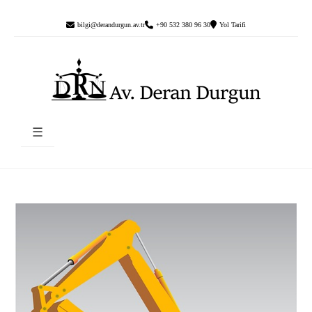
bilgi@derandurgun.av.tr
+90 532 380 96 30
Yol Tarifi
☰