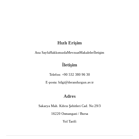
Hızlı Erişim
Ana Sayfa
Hakkımızda
Mevzuat
Makaleler
İletişim
İletişim
Telefon:
+90 532 380 96 30
E-posta:
bilgi@derandurgun.av.tr
Adres
Sakarya Mah. Kıbrıs Şehitleri Cad. No:29/3
16220 Osmangazi / Bursa
Yol Tarifi