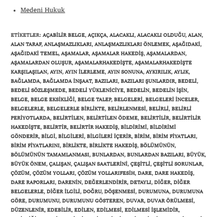
Medeni Hukuk
ETIKETLER
:
AÇABILIR BELGE
,
AÇIKÇA
,
ALACAKLI
,
ALACAKLI OLDUĞU
,
ALAN
,
ALAN TARAF
,
ANLAŞMAZLIKLARI
,
ANLAŞMAZLIKLARI ÖNLEMEK
,
AŞAĞIDAKI
,
AŞAĞIDAKI TEMEL
,
AŞAMALAR
,
AŞAMALAR HAKEDIŞ
,
AŞAMALARDAN
,
AŞAMALARDAN OLUŞUR
,
AŞAMALARHAKEDIŞTE
,
AŞAMALARHAKEDIŞTE
KARŞILAŞILAN
,
AYIN
,
AYIN ILERLEME
,
AYIN SONUNA
,
AYKIRILIK
,
AYLIK
,
BAĞLAMDA
,
BAĞLAMDA INŞAAT
,
BAZILARI
,
BAZILARI ŞUNLARDIR
,
BEDELI
,
BEDELI SÖZLEŞMEDE
,
BEDELI YÜKLENICIYE
,
BEDELIN
,
BEDELIN IŞIN
,
BELGE
,
BELGE EKSIKLIĞI
,
BELGE TALEP
,
BELGELERI
,
BELGELERI INCELER
,
BELGELERLE
,
BELGELERLE BIRLIKTE
,
BELIRLENMESI
,
BELIRLI
,
BELIRLI
PERIYOTLARDA
,
BELIRTILEN
,
BELIRTILEN ÖDEME
,
BELIRTILIR
,
BELIRTILIR
HAKEDIŞTE
,
BELIRTIR
,
BELIRTIR HAKEDIŞ
,
BILDIRIMI
,
BILDIRIMI
GÖNDERIR
,
BILGI
,
BILGILERI
,
BILGILERI IÇERIR
,
BIRIM
,
BIRIM FIYATLARI
,
BIRIM FIYATLARINI
,
BIRLIKTE
,
BIRLIKTE HAKEDIŞ
,
BÖLÜMÜNÜN
,
BÖLÜMÜNÜN TAMAMLANMASI
,
BUNLARDAN
,
BUNLARDAN BAZILARI
,
BÜYÜK
,
BÜYÜK ÖNEM
,
ÇALIŞAN
,
ÇALIŞAN SAATLERINI
,
ÇEŞITLI
,
ÇEŞITLI SORUNLAR
,
ÇÖZÜM
,
ÇÖZÜM YOLLARI
,
ÇÖZÜM YOLLARIFESIH
,
DARE
,
DARE HAKEDIŞ
,
DARE RAPORLARI
,
DARENIN
,
DEĞERLENDIRIR
,
DETAYLI
,
DIĞER
,
DIĞER
BELGELERLE
,
DIĞER ILGILI
,
DOĞRU
,
DÖŞENMESI
,
DURUMUNA
,
DURUMUNA
GÖRE
,
DURUMUNU
,
DURUMUNU GÖSTEREN
,
DUVAR
,
DUVAR ÖRÜLMESI
,
DÜZENLENIR
,
EDEBILIR
,
EDILEN
,
EDILMESI
,
EDILMESI IŞLEMIDIR
,