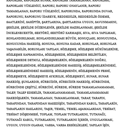
RAPORLAR
,
RAPORLAR SUNAR
,
RAPORLAR TAMAMLANAN
,
RAPORLARI
,
RAPORLARI YÜKLENICI
,
RAPORU
,
RAPORU ONAYLANIR
,
RAPORU
TAMAMLANAN
,
RAPORU YÜKLENICI
,
RAPORUNDA
,
RAPORUNDA DUVAR
,
RAPORUNU
,
RAPORUNU IDAREYE
,
REDDEDILIR
,
REDDEDILIR ÖDEME
,
SAATLERINI
,
SAHIPTIR
,
ŞARTLARINA
,
ŞARTLARINA UYGUN
,
SAVUNMASINI
,
ŞEKILDE
,
ŞEKILDE DÜZENLENIR
,
ŞEKILDE HAZIRLANMASI
,
ŞEKILDE
INCELENECEKTIR
,
SEKTÖRÜ
,
SEKTÖRÜ KARMAŞIK
,
SIVA
,
SIVA YAPILMASI
,
SONLANDIRILMASI
,
SONLANDIRILMASI BÜYÜK
,
SONUÇLARI
,
SONUCUNDA
,
SONUCUNDA HAKEDIŞ
,
SONUNA
,
SONUNA KADAR
,
SORUNLAR
,
SORUNLAR
YAŞANABILIR
,
SORUNLARI YAPILAN
,
SÖZLEŞME
,
SÖZLEŞME HÜKÜMLERINE
,
SÖZLEŞME KAPSAMINDA
,
SÖZLEŞMEDE
,
SÖZLEŞMEDE BELIRTILEN
,
SÖZLEŞMEDE DETAYLI
,
SÖZLEŞMELERIN
,
SÖZLEŞMELERIN DOĞRU
,
SÖZLEŞMELERINDE
,
SÖZLEŞMELERINDE HAKEDIŞ
,
SÖZLEŞMELERINDEKI
,
SÖZLEŞMELERINDEKI HAKEDIŞ
,
SÖZLEŞMENIN
,
SÖZLEŞMENIN FESHI
,
SÖZLEŞMEYE
,
SÖZLEŞMEYE AYKIRILIK
,
SÖZLEŞMEYI
,
SUNAR
,
SUNAR
HAKEDIŞ
,
ŞUNLARDIR
,
SÜRECIDIR
,
SÜRECIDIR HAKEDIŞ
,
SÜRECINDE
,
SÜRECINDE ÇEŞITLI
,
SÜRECINI
,
SÜREDE
,
SÜREDE TAMAMLANAMAMASI
,
TALEP
,
TALEP EDEBILIR
,
TAMAMLANAMAMASI
,
TAMAMLANAMAMASI
HAKEDIŞLERIN
,
TAMAMLANAN
,
TAMAMLANMASI
,
TARAF
,
TARAFIN
,
TARAFINDAN
,
TARAFINDAN HAKEDIŞIN
,
TARAFINDAN KABUL
,
TARAFLARIN
,
TARAFLARIN HAKLARINI
,
TAŞIR
,
TEMEL
,
TEMEL AŞAMALARDAN
,
TESISAT
,
TESISAT DÖŞENMESI
,
TOPLAM
,
TOPLAM TUTARLARINI
,
TUTANAĞI
,
TUTANAĞI KABUL
,
TUTARLARINI
,
TUTARLARINI IÇERIR
,
UYGULANMASI
,
UYGUN
,
UYGUN OLARAK
,
VARSA
,
VARSA EKSIKLIKLERI
,
YAPILAN IŞIN
,