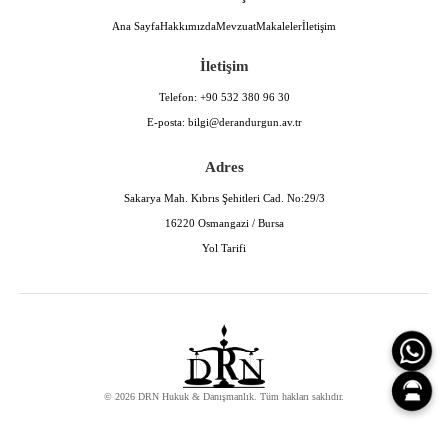
Ana Sayfa
Hakkımızda
Mevzuat
Makaleler
İletişim
İletişim
Telefon:
+90 532 380 96 30
E-posta:
bilgi@derandurgun.av.tr
Adres
Sakarya Mah. Kıbrıs Şehitleri Cad. No:29/3
16220 Osmangazi / Bursa
Yol Tarifi
© 2026 DRN Hukuk & Danışmanlık. Tüm hakları saklıdır.