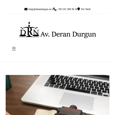
bilgi@derandurgun.av.tr
+90 532 380 96 30
Yol Tarifi
☰