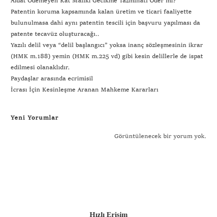
Aidat Ödemeyen Kat Maliki Gecikme Tazminatı Öder mi?
Patentin koruma kapsamında kalan üretim ve ticari faaliyette
bulunulmasa dahi aynı patentin tescili için başvuru yapılması da
patente tecavüz oluşturacağı..
Yazılı delil veya “delil başlangıcı” yoksa inanç sözleşmesinin ikrar
(HMK m.188) yemin (HMK m.225 vd) gibi kesin delillerle de ispat
edilmesi olanaklıdır.
Paydaşlar arasında ecrimisil
İcrası İçin Kesinleşme Aranan Mahkeme Kararları
Yeni Yorumlar
Görüntülenecek bir yorum yok.
Hızlı Erişim