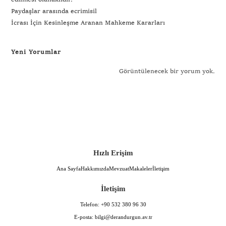
Paydaşlar arasında ecrimisil
İcrası İçin Kesinleşme Aranan Mahkeme Kararları
Yeni Yorumlar
Görüntülenecek bir yorum yok.
Hızlı Erişim
Ana Sayfa
Hakkımızda
Mevzuat
Makaleler
İletişim
İletişim
Telefon:
+90 532 380 96 30
E-posta:
bilgi@derandurgun.av.tr