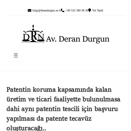
bilgi@derandurgun.av.tr
+90 532 380 96 30
Yol Tarifi
☰
Patentin koruma kapsamında kalan
üretim ve ticari faaliyette bulunulmasa
dahi aynı patentin tescili için başvuru
yapılması da patente tecavüz
oluşturacağı..