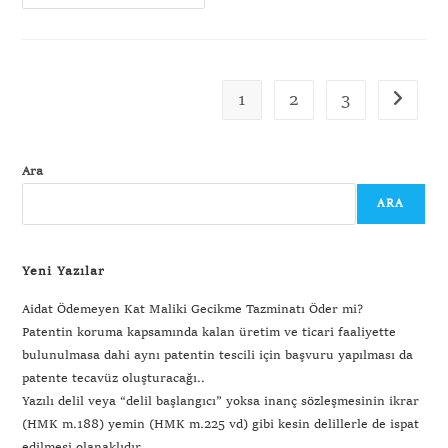
1
2
3
Ara
ARA
Yeni Yazılar
Aidat Ödemeyen Kat Maliki Gecikme Tazminatı Öder mi?
Patentin koruma kapsamında kalan üretim ve ticari faaliyette
bulunulmasa dahi aynı patentin tescili için başvuru yapılması da
patente tecavüz oluşturacağı..
Yazılı delil veya “delil başlangıcı” yoksa inanç sözleşmesinin ikrar
(HMK m.188) yemin (HMK m.225 vd) gibi kesin delillerle de ispat
edilmesi olanaklıdır.