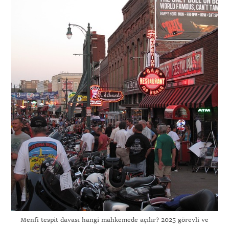
Menfi tespit davası hangi mahkemede açılır? 2025 görevli ve