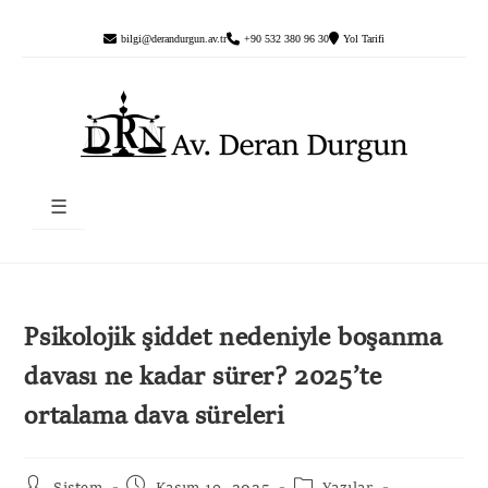
bilgi@derandurgun.av.tr
+90 532 380 96 30
Yol Tarifi
☰
Psikolojik şiddet nedeniyle boşanma
davası ne kadar sürer? 2025’te
ortalama dava süreleri