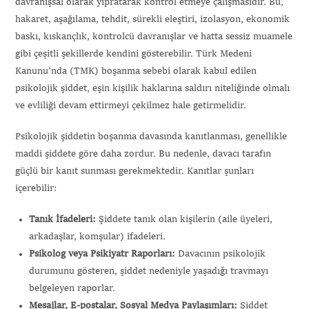
davranışsal olarak yıpratarak kontrol etmeye çalışmasıdır. Bu,
hakaret, aşağılama, tehdit, sürekli eleştiri, izolasyon, ekonomik
baskı, kıskançlık, kontrolcü davranışlar ve hatta sessiz muamele
gibi çeşitli şekillerde kendini gösterebilir. Türk Medeni
Kanunu’nda (TMK) boşanma sebebi olarak kabul edilen
psikolojik şiddet, eşin kişilik haklarına saldırı niteliğinde olmalı
ve evliliği devam ettirmeyi çekilmez hale getirmelidir.
Psikolojik şiddetin boşanma davasında kanıtlanması, genellikle
maddi şiddete göre daha zordur. Bu nedenle, davacı tarafın
güçlü bir kanıt sunması gerekmektedir. Kanıtlar şunları
içerebilir:
Tanık İfadeleri:
Şiddete tanık olan kişilerin (aile üyeleri,
arkadaşlar, komşular) ifadeleri.
Psikolog veya Psikiyatr Raporları:
Davacının psikolojik
durumunu gösteren, şiddet nedeniyle yaşadığı travmayı
belgeleyen raporlar.
Mesajlar, E-postalar, Sosyal Medya Paylaşımları:
Şiddet