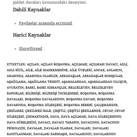
şiddet davaları konusundaki deneyimi.
Dahili Kaynaklar
Paydaşlar arasında ecrimisil
Harici Kaynaklar
Showthread
ETIKETLER
:
AÇILAN
,
AÇILAN BOŞANMA
,
AÇILMASI
,
AÇILMASI DAVACI
,
ADLI
,
ADLI SICIL
,
AILE
,
AILE MAHKEMESINE
,
AILE ÜYELERI
,
ANCAK
,
ANLARINI
,
ARASINDA
,
ARASINDA OLABILIR
,
ARKADAŞLAR
,
ARKADAŞLAR KOMŞULAR
,
AŞAĞILAMA
,
AŞAĞILAMA TEHDIT
,
AŞAMALARDAN
,
AŞAMALARDAN OLUŞUR
,
AVUKATIN
,
BASKI
,
BASKI KISKANÇLIK
,
BELGELEYEN
,
BELGELEYEN
RAPORLAR
,
BILIRKIŞI
,
BILIRKIŞI INCELEMESI
,
BOŞANMA
,
BOŞANMA
DAVALARI
,
BOŞANMA DAVALARININ
,
BOŞANMA DAVASI
,
BOŞANMA
DAVASINDA
,
BOŞANMA DILEKÇESI
,
BOŞANMA SEBEBI
,
ÇALIŞMASIDIR
,
ÇEKILMEZ
,
ÇEKILMEZ HALE
,
ÇEŞITLI
,
ÇEŞITLI ŞEKILLERDE
,
CEVAP
,
CEVAP
DILEKÇESI
,
ÇIKMAKTADIR
,
DAVA
,
DAVA AÇILMASI
,
DAVA DILEKÇESININ
,
DAVA SÜRELERINI
,
DAVACI
,
DAVACI TARAFIN
,
DAVACININ
,
DAVACININ
PSIKOLOJIK
,
DAVALAR
,
DAVALAR OLARAK
,
DAVALARI
,
DAVALARI
KANITLANMASI
,
DAVALARI KARMAŞIK
,
DAVALARININ
,
DAVALARININ