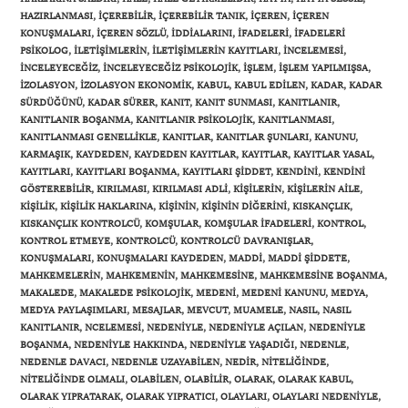
HAZIRLANMASI
,
IÇEREBILIR
,
IÇEREBILIR TANIK
,
IÇEREN
,
IÇEREN
KONUŞMALARI
,
IÇEREN SÖZLÜ
,
IDDIALARINI
,
IFADELERI
,
IFADELERI
PSIKOLOG
,
ILETIŞIMLERIN
,
ILETIŞIMLERIN KAYITLARI
,
INCELEMESI
,
INCELEYECEĞIZ
,
INCELEYECEĞIZ PSIKOLOJIK
,
IŞLEM
,
IŞLEM YAPILMIŞSA
,
IZOLASYON
,
IZOLASYON EKONOMIK
,
KABUL
,
KABUL EDILEN
,
KADAR
,
KADAR
SÜRDÜĞÜNÜ
,
KADAR SÜRER
,
KANIT
,
KANIT SUNMASI
,
KANITLANIR
,
KANITLANIR BOŞANMA
,
KANITLANIR PSIKOLOJIK
,
KANITLANMASI
,
KANITLANMASI GENELLIKLE
,
KANITLAR
,
KANITLAR ŞUNLARI
,
KANUNU
,
KARMAŞIK
,
KAYDEDEN
,
KAYDEDEN KAYITLAR
,
KAYITLAR
,
KAYITLAR YASAL
,
KAYITLARI
,
KAYITLARI BOŞANMA
,
KAYITLARI ŞIDDET
,
KENDINI
,
KENDINI
GÖSTEREBILIR
,
KIRILMASI
,
KIRILMASI ADLI
,
KIŞILERIN
,
KIŞILERIN AILE
,
KIŞILIK
,
KIŞILIK HAKLARINA
,
KIŞININ
,
KIŞININ DIĞERINI
,
KISKANÇLIK
,
KISKANÇLIK KONTROLCÜ
,
KOMŞULAR
,
KOMŞULAR IFADELERI
,
KONTROL
,
KONTROL ETMEYE
,
KONTROLCÜ
,
KONTROLCÜ DAVRANIŞLAR
,
KONUŞMALARI
,
KONUŞMALARI KAYDEDEN
,
MADDI
,
MADDI ŞIDDETE
,
MAHKEMELERIN
,
MAHKEMENIN
,
MAHKEMESINE
,
MAHKEMESINE BOŞANMA
,
MAKALEDE
,
MAKALEDE PSIKOLOJIK
,
MEDENI
,
MEDENI KANUNU
,
MEDYA
,
MEDYA PAYLAŞIMLARI
,
MESAJLAR
,
MEVCUT
,
MUAMELE
,
NASIL
,
NASIL
KANITLANIR
,
NCELEMESI
,
NEDENIYLE
,
NEDENIYLE AÇILAN
,
NEDENIYLE
BOŞANMA
,
NEDENIYLE HAKKINDA
,
NEDENIYLE YAŞADIĞI
,
NEDENLE
,
NEDENLE DAVACI
,
NEDENLE UZAYABILEN
,
NEDIR
,
NITELIĞINDE
,
NITELIĞINDE OLMALI
,
OLABILEN
,
OLABILIR
,
OLARAK
,
OLARAK KABUL
,
OLARAK YIPRATARAK
,
OLARAK YIPRATICI
,
OLAYLARI
,
OLAYLARI NEDENIYLE
,