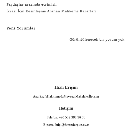
Paydaşlar arasında ecrimisil
İcrası İçin Kesinleşme Aranan Mahkeme Kararları
Yeni Yorumlar
Görüntülenecek bir yorum yok.
Hızlı Erişim
Ana Sayfa
Hakkımızda
Mevzuat
Makaleler
İletişim
İletişim
Telefon:
+90 532 380 96 30
E-posta:
bilgi@derandurgun.av.tr