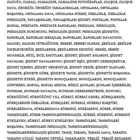
OLDUĞU
,
OLMALI
,
OLMALIDIR
,
OLMALIDIR FOTOĞRAFLAR
,
OLUŞUR
,
OLUŞUR
DAVA
,
ÖRNEĞIN
,
ÖRNEĞIN YARALANMALAR
,
ORTALAMA
,
ORTALAMA
BOŞANMA
,
ORTALAMA DAVA
,
ORTALAMA SÜRESI
,
ÖZELLIKLE
,
ÖZELLIKLE
PSIKOLOJIK
,
PAYLAŞIMLARI
,
PAYLAŞIMLARI ŞIDDET
,
POSTALAR
,
POSTALAR
SOSYAL
,
PSIKIYATR
,
PSIKIYATR RAPORLARI
,
PSIKOLOG
,
PSIKOLOJIK
,
PSIKOLOJIK DURUMUNU
,
PSIKOLOJIK ŞIDDET
,
PSIKOLOJIK ŞIDDETIN
,
RAPORLAR
,
RAPORLAR MESAJLAR
,
RAPORLARI
,
RAPORLARI DAVACININ
,
SALDIRI
,
SALDIRI NITELIĞINDE
,
SEBEBI
,
SEBEBI OLARAK
,
ŞEKILDE
,
ŞEKILDE
INCELEYECEĞIZ
,
ŞEKILLERDE
,
ŞEKILLERDE KENDINI
,
SESSIZ
,
SESSIZ
MUAMELE
,
SICIL
,
SICIL KAYITLARI
,
ŞIDDET
,
ŞIDDET ANLARINI
,
ŞIDDET
DAVALARI
,
ŞIDDET DAVALARININ
,
ŞIDDET EŞIN
,
ŞIDDET GEREKÇESIYLE
,
ŞIDDET IÇEREN
,
ŞIDDET NEDENIYLE
,
ŞIDDET NEDIR
,
ŞIDDET OLAYLARI
,
ŞIDDETE
,
ŞIDDETE GÖRE
,
ŞIDDETE TANIK
,
ŞIDDETIN
,
ŞIDDETIN BOŞANMA
,
ŞIDDETIN ETKISI
,
ŞIDDETIN SONUÇLARINI
,
SONUÇLARINI
,
SONUÇLARINI
GÖSTEREN
,
SOSYAL
,
SOSYAL MEDYA
,
SÖZLÜ
,
ŞUNLARI
,
ŞUNLARI IÇEREBILIR
,
SUNMASI
,
SUNMASI DAVALIYA
,
SUNMASI GEREKMEKTEDIR
,
SUNUMU
,
SÜRDÜĞÜNÜ
,
SÜRDÜĞÜNÜ YILI
,
SÜRECI
,
SÜRECI GENEL
,
SÜREÇLERDIR
,
SÜREÇLERDIR ÖZELLIKLE
,
SÜREÇLERI
,
SÜREKLI
,
SÜREKLI ELEŞTIRI
,
SÜRELERIDAVA
,
SÜRELERIDAVA SÜRESINI
,
SÜRELERINI
,
SÜRER
,
SÜRER
TAHMINLERI
,
SÜRER TAHMINLERIPSIKOLOJIK
,
SÜRESI
,
SÜRESINI
,
SÜRESINI
ETKILEYEN
,
SÜREYI
,
SÜREYI ETKILEYEN
,
TAHMINLERI
,
TAHMINLERI
BOŞANMA
,
TAHMINLERI PSIKOLOJIK
,
TAHMINLERIPSIKOLOJIK
,
TAHMINLERIPSIKOLOJIK ŞIDDET
,
TANIK
,
TARAFA
,
TARAFA DAVA
,
TARAFIN
,
TARAFIN GÜÇLÜ
,
TARAFIN YETKILI
,
TARAFLARIN
,
TEBLIĞ
,
TEBLIĞ EDILMESI
,