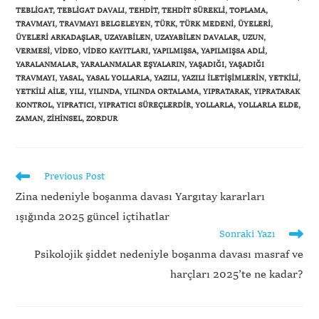
TEBLIGAT
,
TEBLIGAT DAVALI
,
TEHDIT
,
TEHDIT SÜREKLI
,
TOPLAMA
,
TRAVMAYI
,
TRAVMAYI BELGELEYEN
,
TÜRK
,
TÜRK MEDENI
,
ÜYELERI
,
ÜYELERI ARKADAŞLAR
,
UZAYABILEN
,
UZAYABILEN DAVALAR
,
UZUN
,
VERMESI
,
VIDEO
,
VIDEO KAYITLARI
,
YAPILMIŞSA
,
YAPILMIŞSA ADLI
,
YARALANMALAR
,
YARALANMALAR EŞYALARIN
,
YAŞADIĞI
,
YAŞADIĞI
TRAVMAYI
,
YASAL
,
YASAL YOLLARLA
,
YAZILI
,
YAZILI ILETIŞIMLERIN
,
YETKILI
,
YETKILI AILE
,
YILI
,
YILINDA
,
YILINDA ORTALAMA
,
YIPRATARAK
,
YIPRATARAK
KONTROL
,
YIPRATICI
,
YIPRATICI SÜREÇLERDIR
,
YOLLARLA
,
YOLLARLA ELDE
,
ZAMAN
,
ZIHINSEL
,
ZORDUR
Previous Post
Zina nedeniyle boşanma davası Yargıtay kararları
ışığında 2025 güncel içtihatlar
Sonraki Yazı
Psikolojik şiddet nedeniyle boşanma davası masraf ve
harçları 2025’te ne kadar?